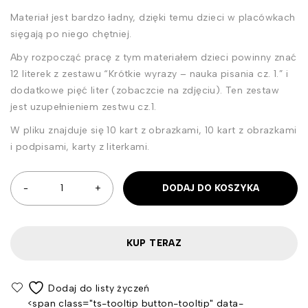
Materiał jest bardzo ładny, dzięki temu dzieci w placówkach
sięgają po niego chętniej.
Aby rozpocząć pracę z tym materiałem dzieci powinny znać
12 literek z zestawu “Krótkie wyrazy – nauka pisania cz. 1.” i
dodatkowe pięć liter (zobaczcie na zdjęciu). Ten zestaw
jest uzupełnieniem zestwu cz.1.
W pliku znajduje się 10 kart z obrazkami, 10 kart z obrazkami
i podpisami, karty z literkami.
DODAJ DO KOSZYKA
KUP TERAZ
<span class="ts-tooltip button-tooltip" data-