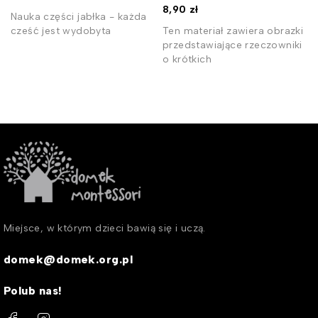
8,90
zł
Nauka części jabłka - każda
cześć jest wydobyta
Ten materiał zawiera obrazki
przedstawiające rzeczowniki
ę
o krótkich
Miejsce, w którym dzieci bawią się i uczą.
domek@domek.org.pl
Polub nas!