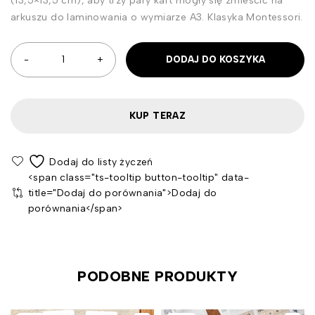
(13,5×13,5 cm), aby trzy pary kart mogły się zmieścić na
arkuszu do laminowania o wymiarze A3. Klasyka Montessori.
DODAJ DO KOSZYKA
KUP TERAZ
<span class="ts-tooltip button-tooltip" data-
title="Dodaj do porównania">Dodaj do
porównania</span>
PODOBNE PRODUKTY