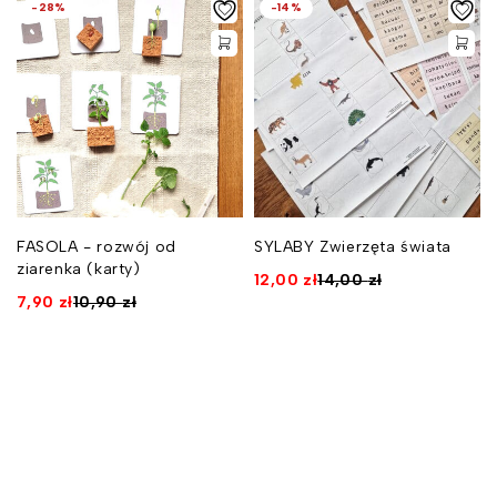
-28%
-14%
FASOLA - rozwój od
SYLABY Zwierzęta świata
ziarenka (karty)
12,00
zł
14,00
zł
7,90
zł
10,90
zł